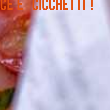
sce e "cicchetti"!