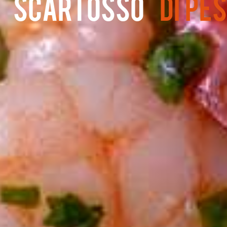
n "Scartosso"
di pe