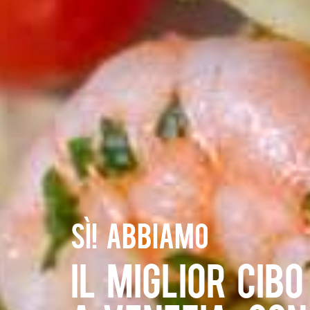
Sì! Abbiamo
Il miglior Cibo